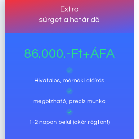
Extra
sürget a határidő
86.000.-Ft+ÁFA
Hivatalos, mérnöki aláírás
megbízható, precíz munka
1-2 napon belül (akár rögtön!)