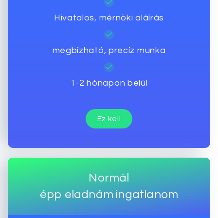
Hivatalos, mérnöki aláírás
megbízható, precíz munka
1-2 hónapon belül
Ez kell
Normál
épp eladnám ingatlanom