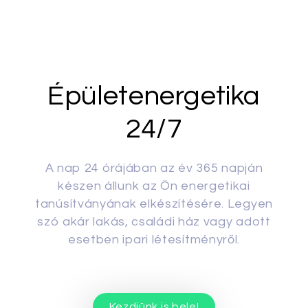
Épületenergetika
24/7
A nap 24 órájában az év 365 napján
készen állunk az Ön energetikai
tanúsítványának elkészítésére. Legyen
szó akár lakás, családi ház vagy adott
esetben ipari létesítményről.
Kezdjünk is bele!