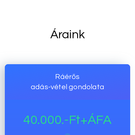
Áraink
Ráérős
adás-vétel gondolata
40.000.-Ft+ÁFA