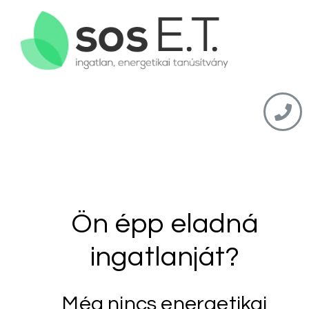
Ön épp eladná
ingatlanját?
Még nincs energetikai