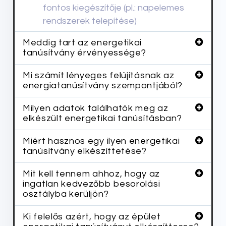
fontos kiegészítője (pl.: napelemes
rendszerek telepítése)
Meddig tart az energetikai
tanúsítvány érvényessége?
Mi számít lényeges felújításnak az
energiatanúsítvány szempontjából?
Milyen adatok találhatók meg az
elkészült energetikai tanúsításban?
Miért hasznos egy ilyen energetikai
tanúsítvány elkészíttetése?
Mit kell tennem ahhoz, hogy az
ingatlan kedvezőbb besorolási
osztályba kerüljön?
Ki felelős azért, hogy az épület